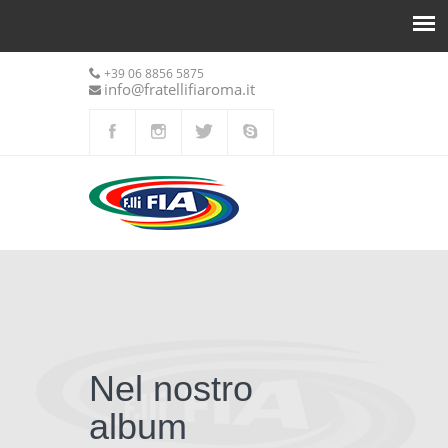
+39 06 8856 5875
info@fratellifiaroma.it
Nel nostro
album