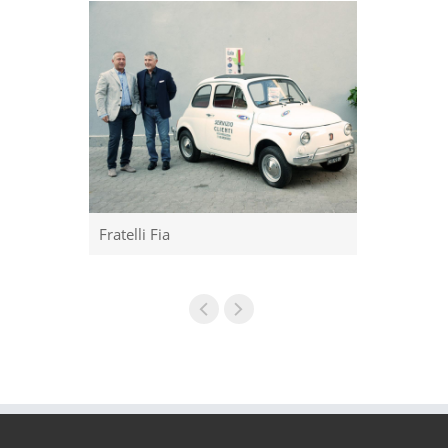
Fratelli Fia
La nostra c