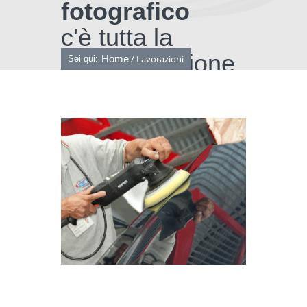
fotografico
c'è tutta la
nostra passione
Tu sei qui
Home
/ Lavorazioni
Sei qui: