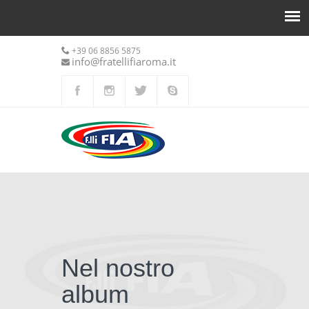
+39 06 8856 5875
info@fratellifiaroma.it
Nel nostro
album