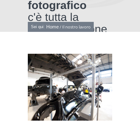
fotografico
c'è tutta la
nostra passione
Tu sei qui
Home
/ Il nostro lavoro
Sei qui: